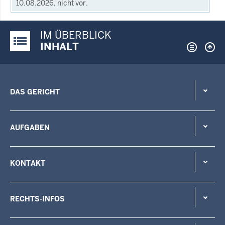
10.08.2026, nicht vor.
IM ÜBERBLICK
Justiz-Portal im Überblick:
INHALT
DAS GERICHT
AUFGABEN
KONTAKT
RECHTS-INFOS